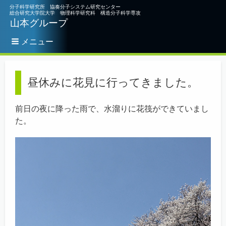
分子科学研究所 協奏分子システム研究センター
総合研究大学院大学 物理科学研究科 構造分子科学専攻
山本グループ
メニュー
パ
ン
昼休みに花見に行ってきました。
く
ず
前日の夜に降った雨で、水溜りに花筏ができていまし
た。