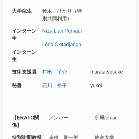
大学院生
鈴木 ひかり（特
別共同利用）
インターン
Niza Lian Pernadi
生
Léna Okitadjanga
インターン
生
技術支援員
村田 了介
murataryosuke
秘書
石川 裕子
yukoi
【ERATO関
メンバー
所属/email
係】
特別訪問教授
岸根 順一郎
放送大学