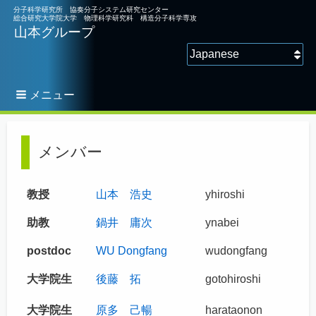
分子科学研究所 協奏分子システム研究センター
総合研究大学院大学 物理科学研究科 構造分子科学専攻
山本グループ
言語を選択してください
メニュー
パ
ン
メンバー
く
ず
教授
山本 浩史
yhiroshi
助教
鍋井 庸次
ynabei
postdoc
WU Dongfang
wudongfang
大学院生
後藤 拓
gotohiroshi
大学院生
原多 己暢
harataonon