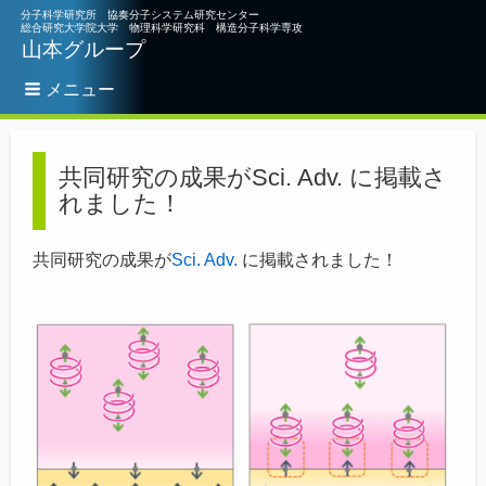
分子科学研究所 協奏分子システム研究センター
総合研究大学院大学 物理科学研究科 構造分子科学専攻
山本グループ
メニュー
パ
ン
共同研究の成果がSci. Adv. に掲載さ
く
れました！
ず
共同研究の成果が
Sci. Adv.
に掲載されました！