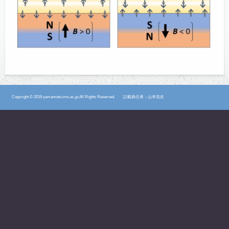
Copyright © 2019 yamamoto.ims.ac.jp
All Rights Reserved.
記載責任者；山本浩史